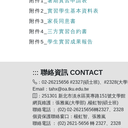
附件1_
暑期實習申請表
附件2_
實習學生基本資料表
附件3_
家長同意書
附件4_
三方實習合約書
附件5_
學生實習成果報告
:::
聯絡資訊 CONTACT
：02-26215656 #2327(碩士班)、#2328(大學
Email：tahx@oa.tku.edu.tw
：251301 新北市淡水區英專路151號文學館
網頁維護：張雅嵐(大學部) ,楊虹智(碩士班)
聯絡電話 ： (02) 02-26215656轉2327、2328
個資保護聯絡窗口：楊虹智、張雅嵐
聯絡電話 ： (02) 2621-5656 轉 2327、2328