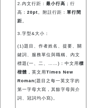
2.內文行距：
最小行高
；行
高：
20pt
。附註行距：
單行間
距
。
3.字型&大小：
(1)題目、作者姓名、提要、關
鍵詞、服務單位與職稱、內文
標題(一、二、……)：中文用
標
楷體
，英文用
Times New
Roman
(題目之每一英文字的
第一字母大寫，其餘字母與介
詞、冠詞均小寫)。