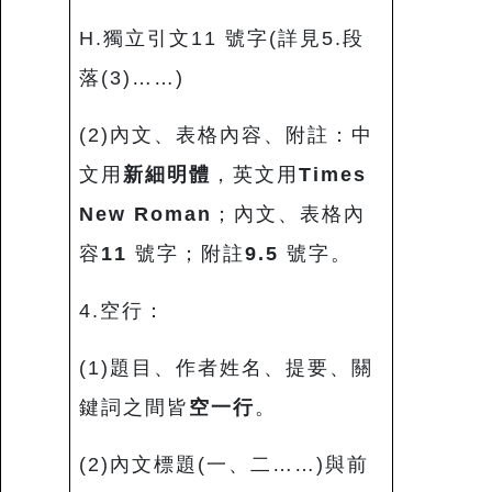
H.獨立引文11 號字(詳見5.段
落(3)……)
(2)內文、表格內容、附註：中
文用
新細明體
，英文用
Times
New Roman
；內文、表格內
容
11
號字；附註
9.5
號字。
4.空行：
(1)題目、作者姓名、提要、關
鍵詞之間皆
空一行
。
(2)內文標題(一、二……)與前