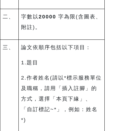
二、
字數以
20000
字為限(含圖表、
附註)。
三、
論文依順序包括以下項目：
1.題目
2.作者姓名(請以*標示服務單位
及職稱，請用「插入註腳」的
方式，選擇「本頁下緣」、
「自訂標記~*」，例如：姓名
*)