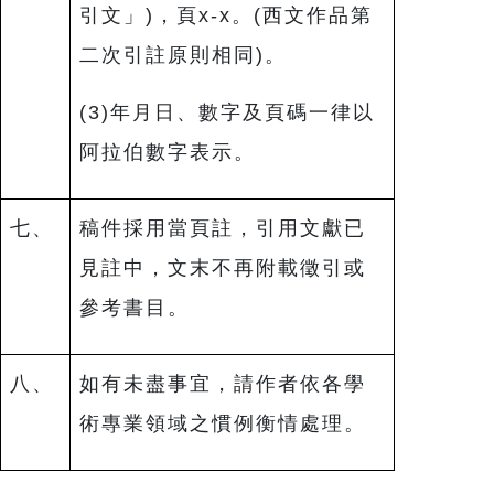
引文」)，頁x-x。(西文作品第
二次引註原則相同)。
(3)年月日、數字及頁碼一律以
阿拉伯數字表示。
七、
稿件採用當頁註，引用文獻已
見註中，文末不再附載徵引或
參考書目。
八、
如有未盡事宜，請作者依各學
術專業領域之慣例衡情處理。