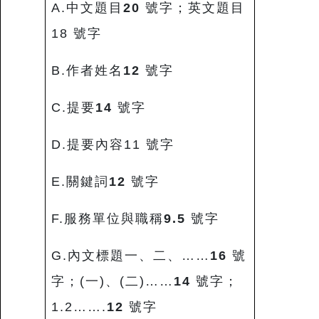
A.中文題目
20
號字；英文題目
18 號字
B.作者姓名
12
號字
C.提要
14
號字
D.提要內容11 號字
E.關鍵詞
12
號字
F.服務單位與職稱
9.5
號字
G.內文標題一、二、……
16
號
字；(一)、(二)……
14
號字；
1.2…….
12
號字