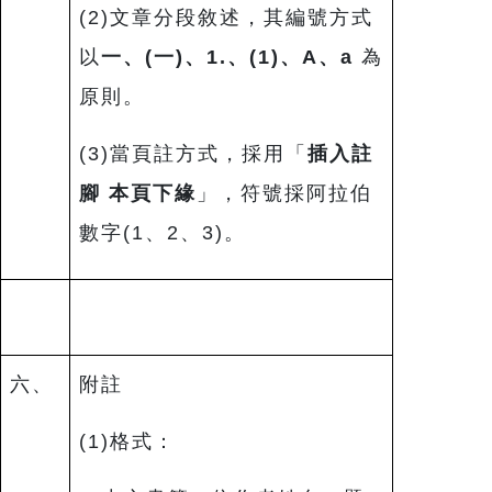
(2)文章分段敘述，其編號方式
以
一、
(
一
)
、
1.
、
(1)
、
A
、
a
為
原則。
(3)當頁註方式，採用「
插入註
腳 本頁下緣
」，符號採阿拉伯
數字(1、2、3)。
六、
附註
(1)格式：