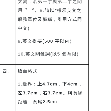
大寫，名第一字與第二字之間
用〝-〞。B.請以*標示英文之
服務單位及職稱，引用方式同
中文)
9.英文提要(500 字以內)
10.英文關鍵詞(以5 個為限)
四、
版面格式：
1.邊界：
上
4.7cm
，下
4cm
，
左
3.7cm
，右
3.7cm
。與頁緣
距離：頁尾
2.5
cm