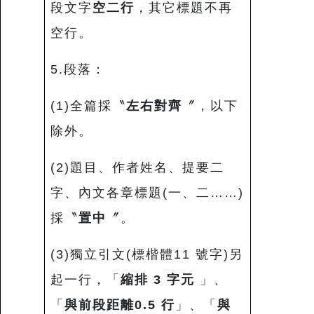
段文字
空二行
，其它標題不再
空行。
5.段落：
(1)全篇採〝
左右對齊
〞，以下
除外。
(2)題目、作者姓名、提要二
字、內文各章標題(一、二……)
採〝
置中
〞。
(3)獨立引文(標楷體11 號字)另
起一行，「
縮排
3
字元
」、
「
與前段距離
0.5
行
」、「
與