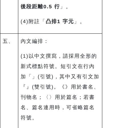
後段距離
0.5
行
」。
(4)附註「
凸排
1
字元
」。
五、
內文編排：
(1)以中文撰寫，請採用全形的
新式標點符號。短引文在行內
加「」(引號)，其中又有引文加
『』(雙引號)。《》用於書名、
刊物名；〈〉用於篇名；若書
名、篇名連用時，可省略篇名
符號。