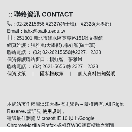
:::
聯絡資訊 CONTACT
：02-26215656 #2327(碩士班)、#2328(大學部)
Email：tahx@oa.tku.edu.tw
：251301 新北市淡水區英專路151號文學館
網頁維護：張雅嵐(大學部) ,楊虹智(碩士班)
聯絡電話 ： (02) 02-26215656轉2327、2328
個資保護聯絡窗口：楊虹智、張雅嵐
聯絡電話 ： (02) 2621-5656 轉 2327、2328
個資政策
｜
隱私權政策
｜
個人資料告知聲明
本網站著作權屬淡江大學-歷史學系 – 版權所有, All Right
Reserve. 請詳見
使用規則
。
建議最佳瀏覽 Microsoft IE 10 以上/Google
Chrome/Mozilla Firefox 或相容W3C網頁標準之瀏覽