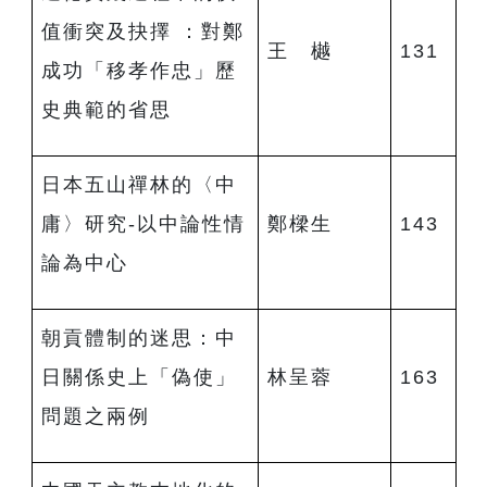
值衝突及抉擇 ：對鄭
王 樾
131
成功「移孝作忠」歷
史典範的省思
日本五山禪林的〈中
庸〉研究-以中論性情
鄭樑生
143
論為中心
朝貢體制的迷思：中
日關係史上「偽使」
林呈蓉
163
問題之兩例