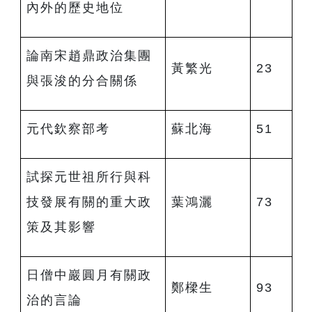
內外的歷史地位
論南宋趙鼎政治集團
黃繁光
23
與張浚的分合關係
元代欽察部考
蘇北海
51
試探元世祖所行與科
技發展有關的重大政
葉鴻灑
73
策及其影響
日僧中巖圓月有關政
鄭樑生
93
治的言論