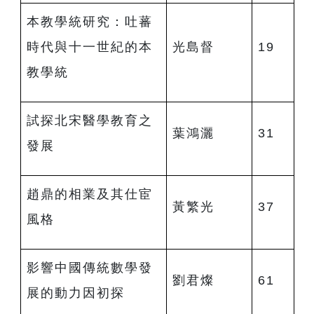
本教學統研究：吐蕃
時代與十一世紀的本
光島督
19
教學統
試探北宋醫學教育之
葉鴻灑
31
發展
趙鼎的相業及其仕宦
黃繁光
37
風格
影響中國傳統數學發
劉君燦
61
展的動力因初探