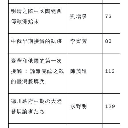
明清之際中國陶瓷西
劉增泉
73
傳歐洲始末
中俄早期接觸的軌跡
李齊芳
83
臺灣和俄國的第一次
接觸 ：論雅克薩之戰
陳茂進
113
的臺灣籐牌兵
德川幕府中期の大陸
水野明
129
發展論者たち