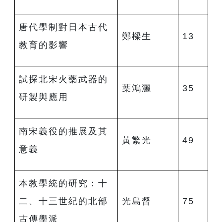
唐代學制對日本古代
鄭樑生
13
教育的影響
試探北宋火藥武器的
葉鴻灑
35
研製與應用
南宋義役的推展及其
黃繁光
49
意義
本教學統的研究：十
二、十三世紀的北部
光島督
75
古傳學派