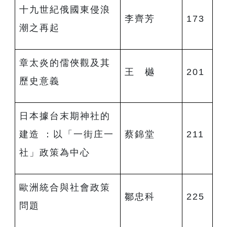
十九世紀俄國東侵浪
李齊芳
173
潮之再起
章太炎的儒俠觀及其
王 樾
201
歷史意義
日本據台末期神社的
建造 ：以「一街庄一
蔡錦堂
211
社」政策為中心
歐洲統合與社會政策
鄒忠科
225
問題