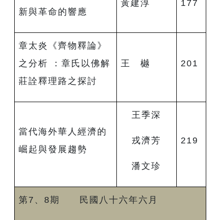
黃建淳
177
新與革命的響應
章太炎《齊物釋論》
之分析 ：章氏以佛解
王 樾
201
莊詮釋理路之探討
王季深
當代海外華人經濟的
戎濟芳
219
崛起與發展趨勢
潘文珍
第7、8期 民國八十六年六月