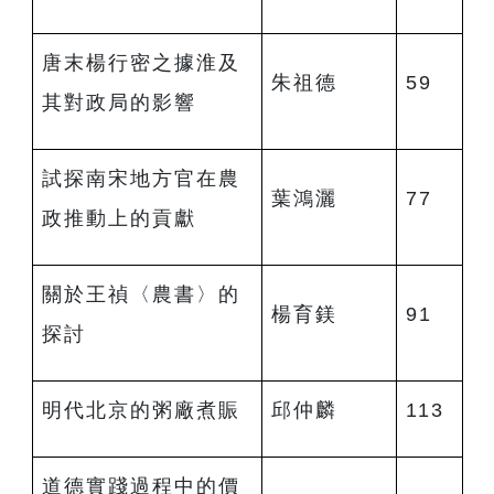
唐末楊行密之據淮及
朱祖德
59
其對政局的影響
試探南宋地方官在農
葉鴻灑
77
政推動上的貢獻
關於王禎〈農書〉的
楊育鎂
91
探討
明代北京的粥廠煮賑
邱仲麟
113
道德實踐過程中的價