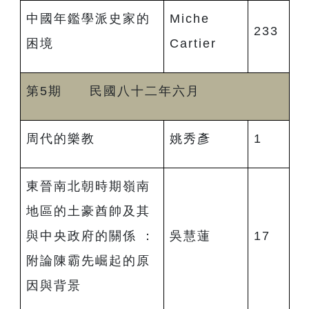
中國年鑑學派史家的
Miche
233
困境
Cartier
第5期 民國八十二年六月
周代的樂教
姚秀彥
1
東晉南北朝時期嶺南
地區的土豪酋帥及其
與中央政府的關係 ：
吳慧蓮
17
附論陳霸先崛起的原
因與背景