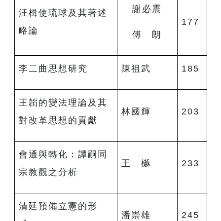
謝必震
汪楫使琉球及其著述
177
略論
傅 朗
李二曲思想研究
陳祖武
185
王韜的變法理論及其
林國輝
203
對改革思想的貢獻
會通與轉化：譚嗣同
王 樾
233
宗教觀之分析
清廷預備立憲的形
潘崇雄
245