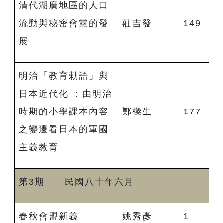
清代湖廣地區的人口
流動與秘密會黨的發
莊吉發
149
展
明治「教育勅語」與
日本近代化 ：由明治
時期的小學課本內容
鄭樑生
177
之變遷看日本的軍國
主義教育
第3期 民國八十年六月
春秋會盟新義
姚秀彥
1