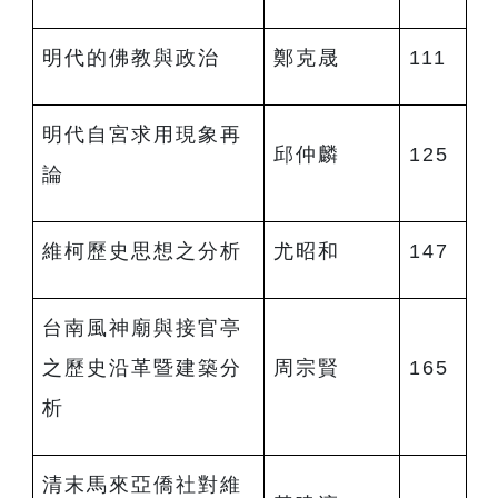
明代的佛教與政治
鄭克晟
111
明代自宮求用現象再
邱仲麟
125
論
維柯歷史思想之分析
尤昭和
147
台南風神廟與接官亭
之歷史沿革暨建築分
周宗賢
165
析
清末馬來亞僑社對維