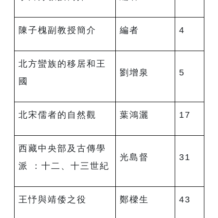
陳子槐副教授簡介
編者
4
北方蠻族的移居和王
劉增泉
5
國
北宋儒者的自然觀
葉鴻灑
17
西藏中央部及古傳學
光島督
31
派 ：十二、十三世紀
王忬與靖倭之役
鄭樑生
43