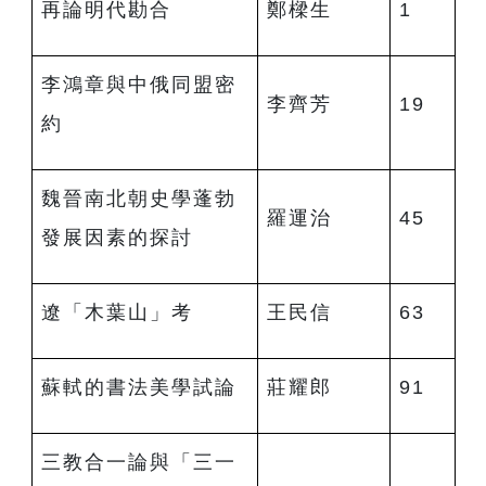
再論明代勘合
鄭樑生
1
李鴻章與中俄同盟密
李齊芳
19
約
魏晉南北朝史學蓬勃
羅運治
45
發展因素的探討
遼「木葉山」考
王民信
63
蘇軾的書法美學試論
莊耀郎
91
三教合一論與「三一