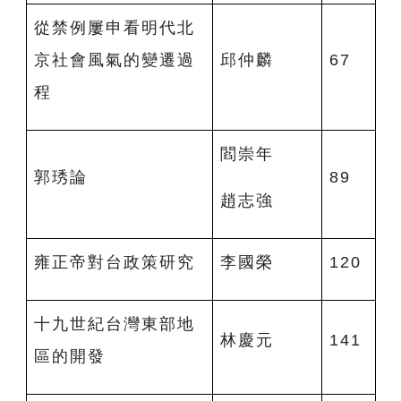
從禁例屢申看明代北
京社會風氣的變遷過
邱仲麟
67
程
閻崇年
郭琇論
89
趙志強
雍正帝對台政策研究
李國榮
120
十九世紀台灣東部地
林慶元
141
區的開發