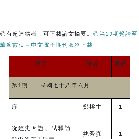
◎有超連結者，可下載論文摘要。
◎第19期起請至
華藝數位－中文電子期刊服務下載
標題
作者
頁碼
第1期 民國七十八年六月
序
鄭樑生
1
從經史互證、試釋論
姚秀彥
1