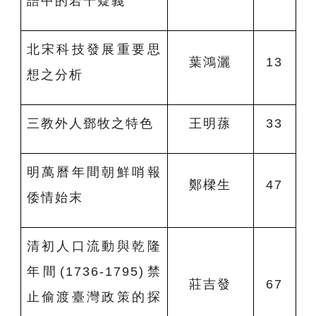
語中的若干疑義
北宋科技發展重要思
葉鴻灑
13
想之分析
三教外人鄧牧之特色
王明蓀
33
明萬曆年間朝鮮哨報
鄭樑生
47
倭情始末
清初人口流動與乾隆
年間(1736-1795)禁
莊吉發
67
止偷渡臺灣政策的探