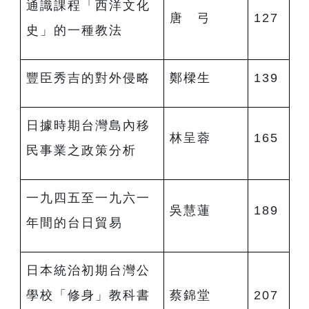
通識課程「西洋文化
唐 弓
127
史」的一種教法
豐臣秀吉的對外侵略
鄭樑生
139
日據時期台灣島內移
林呈蓉
165
民事業之政策分析
一九四五至一九六一
吳慧蓮
189
年間的台日貿易
日本統治初期台灣公
學校「修身」教科書
蔡錦堂
207