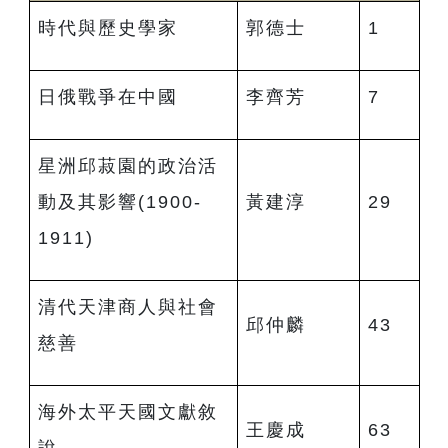
時代與歷史學家
郭德士
1
日俄戰爭在中國
李齊芳
7
星洲邱菽園的政治活
動及其影響(1900-
黃建淳
29
1911)
清代天津商人與社會
邱仲麟
43
慈善
海外太平天國文獻敘
王慶成
63