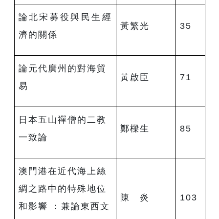
論北宋募役與民生經
黃繁光
35
濟的關係
論元代廣州的對海貿
黃啟臣
71
易
日本五山禪僧的二教
鄭樑生
85
一致論
澳門港在近代海上絲
綢之路中的特殊地位
陳 炎
103
和影響 ：兼論東西文