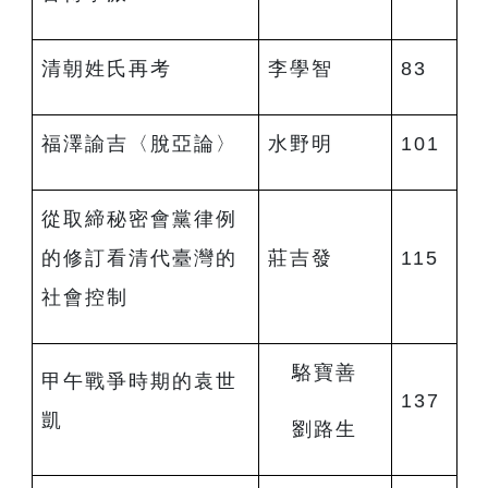
清朝姓氏再考
李學智
83
福澤諭吉〈脫亞論〉
水野明
101
從取締秘密會黨律例
的修訂看清代臺灣的
莊吉發
115
社會控制
駱寶善
甲午戰爭時期的袁世
137
凱
劉路生