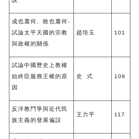
說
成也蕭何、敗也蕭何-
試論太平天國的宗教
趙培玉
101
與政權的關係
試論中國歷史上教權
始終臣服務王權的原
史 式
109
因
反洋教鬥爭與近代民
王力平
117
族主義的發展偏誤