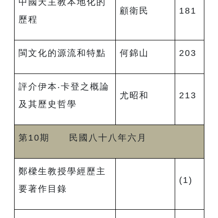
中國天主教本地化的
顧衛民
181
歷程
閩文化的源流和特點
何錦山
203
評介伊本‧卡登之概論
尤昭和
213
及其歷史哲學
第10期 民國八十八年六月
鄭樑生教授學經歷主
(1)
要著作目錄