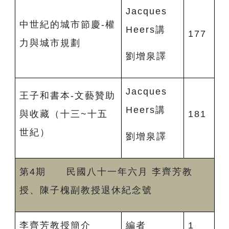
Jacques
中世紀的城市節慶-權
Heers講
177
力與城市規劃
劉增泉譯
Jacques
王子和書本-文藝贊助
Heers講
與收藏
（十三~十五
181
世紀
）
劉增泉譯
第4期 民國八十一年六月 李齊芳教
授、陳子槐副教授退休紀念號
李齊芳教授簡介
編者
1