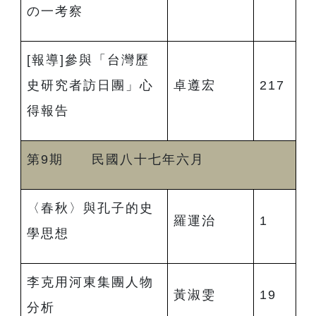
の一考察
[報導]參與「台灣歷
史研究者訪日團」心
卓遵宏
217
得報告
第9期 民國八十七年六月
〈春秋〉與孔子的史
羅運治
1
學思想
李克用河東集團人物
黃淑雯
19
分析