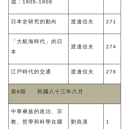
成：1905-1908
日本史研究的動向
渡邊信夫
271
「大航海時代」的日
渡邊信夫
274
本
江戶時代的交通
渡邊信夫
276
第6期 民國八十三年六月
中華彝族的政治、宗
教、哲學和科學在國
劉堯漢
1