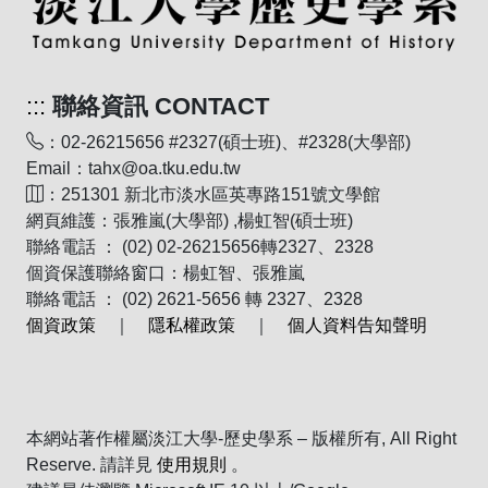
:::
聯絡資訊 CONTACT
：02-26215656 #2327(碩士班)、#2328(大學部)
Email：tahx@oa.tku.edu.tw
：251301 新北市淡水區英專路151號文學館
網頁維護：張雅嵐(大學部) ,楊虹智(碩士班)
聯絡電話 ： (02) 02-26215656轉2327、2328
個資保護聯絡窗口：楊虹智、張雅嵐
聯絡電話 ： (02) 2621-5656 轉 2327、2328
個資政策
｜
隱私權政策
｜
個人資料告知聲明
本網站著作權屬淡江大學-歷史學系 – 版權所有, All Right
Reserve. 請詳見
使用規則
。