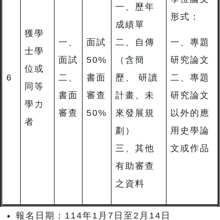
一、歷年
形式：
成績單
獲學
一、
面試
二、自傳
一、專題
士學
面試
50%
（含簡
研究論文
位或
6
二、
書面
歷、 研讀
二、專題
同等
書面
審查
計畫、未
研究論文
學力
審查
50%
來發展規
以外的應
者
劃）
用史學論
三、其他
文或作品
有助審查
之資料
報名日期：114年1月7日至2月14日