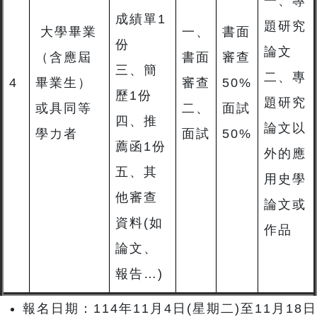
一、專
成績單1
題研究
大學畢業
一、
書面
份
論文
（含應屆
書面
審查
三、簡
二、專
4
畢業生）
審查
50%
歷1份
題研究
或具同等
二、
面試
四、推
論文以
學力者
面試
50%
薦函1份
外的應
五、其
用史學
他審查
論文或
資料(如
作品
論文、
報告…)
報名日期：114年11月4日(星期二)至11月18日