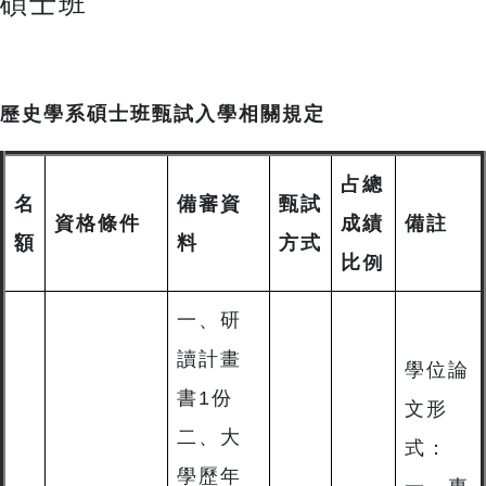
碩士班
歷史學系碩士班甄試入學相關規定
占總
名
備審資
甄試
資格條件
成績
備註
額
料
方式
比例
一、研
讀計畫
學位論
書1份
文形
二、大
式：
學歷年