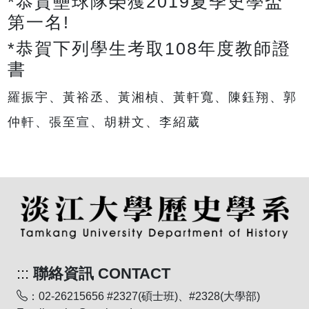
*恭賀壘球隊榮獲2019夏季史學盃
第一名!
*恭賀下列學生考取108年度教師證
書
羅振宇、黃裕丞、黃湘楨、黃軒寬、陳鈺翔、郭
仲軒、張至宣、胡耕文、李紹葳
:::
聯絡資訊 CONTACT
：02-26215656 #2327(碩士班)、#2328(大學部)