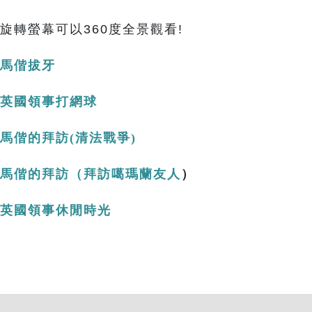
旋轉螢幕可以360度全景觀看!
馬偕拔牙
英國領事打網球
馬偕的拜訪(清法戰爭)
馬偕的拜訪（拜訪噶瑪蘭友人
）
英國領事休閒時光