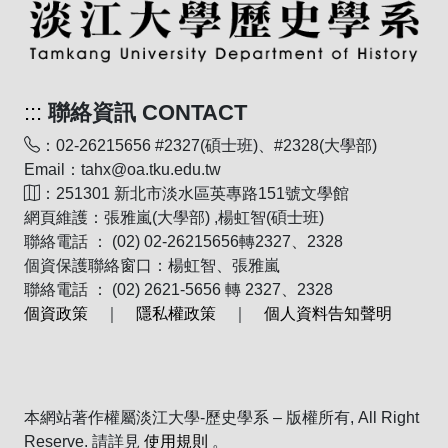
:::
聯絡資訊 CONTACT
：02-26215656 #2327(碩士班)、#2328(大學部)
Email：tahx@oa.tku.edu.tw
：251301 新北市淡水區英專路151號文學館
網頁維護：張雅嵐(大學部) ,楊虹智(碩士班)
聯絡電話 ： (02) 02-26215656轉2327、2328
個資保護聯絡窗口：楊虹智、張雅嵐
聯絡電話 ： (02) 2621-5656 轉 2327、2328
個資政策
｜
隱私權政策
｜
個人資料告知聲明
本網站著作權屬淡江大學-歷史學系 – 版權所有, All Right
Reserve. 請詳見
使用規則
。