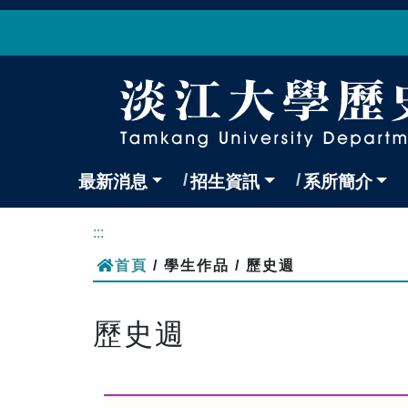
最新消息
招生資訊
系所簡介
:::
首頁
/ 學生作品 / 歷史週
歷史週