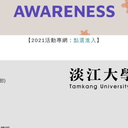
【2021活動專網：
點選進入
】
部)