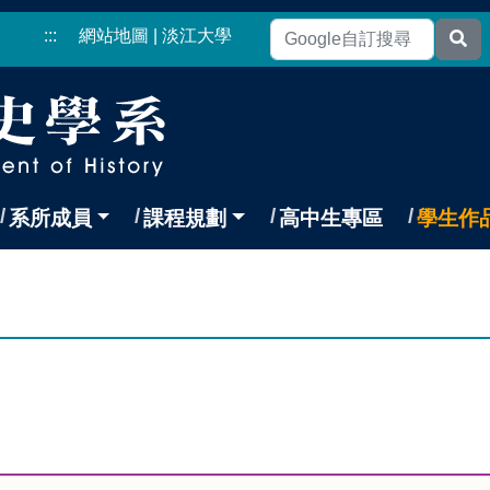
:::
網站地圖
|
淡江大學
系所成員
課程規劃
高中生專區
學生作