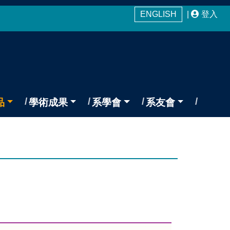
ENGLISH
|
登入
品
學術成果
系學會
系友會