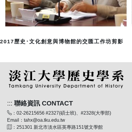
2017歷史･文化創意與博物館的交匯工作坊剪影
:::
聯絡資訊 CONTACT
：02-26215656 #2327(碩士班)、#2328(大學部)
Email：tahx@oa.tku.edu.tw
：251301 新北市淡水區英專路151號文學館