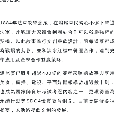
1884年法軍攻擊滬尾，在滬尾軍民齊心不懈下擊退
法軍，此戰讓大家體會到團結合作可以戰勝強權的
契機。以此故事進行文創餐飲設計，讓每道菜都成
為戰場的剪影。並和淡水紅樓中餐廳合作，達到史
學應用及產學合作雙贏策略。
滬尾宴已吸引超過400桌的饕者來聆聽故事與享用
美食，廣播、電視、平面媒體報導數超過數十則，
也成為國家師資班考試考題內容之一，更獲得臺灣
永續行動獎SDG4優質教育銅獎。目前更開發各種
餐宴，以活絡餐飲文創的發展。