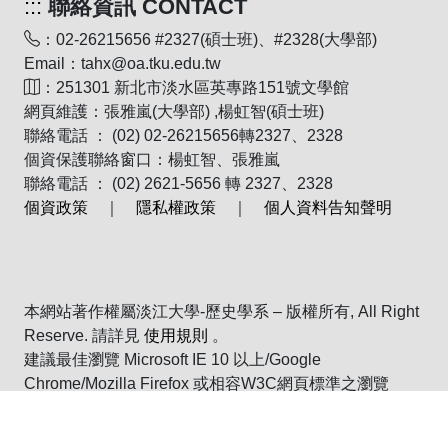
:::
聯絡資訊 CONTACT
：02-26215656 #2327(碩士班)、#2328(大學部)
Email：tahx@oa.tku.edu.tw
：251301 新北市淡水區英專路151號文學館
網頁維護：張雅嵐(大學部) ,楊虹智(碩士班)
聯絡電話 ： (02) 02-26215656轉2327、2328
個資保護聯絡窗口：楊虹智、張雅嵐
聯絡電話 ： (02) 2621-5656 轉 2327、2328
個資政策
｜
隱私權政策
｜
個人資料告知聲明
本網站著作權屬淡江大學-歷史學系 – 版權所有, All Right
Reserve. 請詳見
使用規則
。
建議最佳瀏覽 Microsoft IE 10 以上/Google
Chrome/Mozilla Firefox 或相容W3C網頁標準之瀏覽
器 | Powered by iWeb2.0